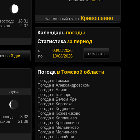
Кривошеино
Населенный пункт
восход:
18:31
заход:
2:07
Календарь
погоды
Статистика
за период
c
показать
ноз
на 3 дня
по
Погода
в Томской области
Погода в Томске
Погода в Александровском
Погода в Асино
луна
Погода в Бакчаре
Погода в Белом Яре
Погода в Каргаске
Погода в Кедровом
Погода в Кожевниково
восход:
3:32
Погода в Колпашево
заход:
21:08
Погода в Кривошеино
Погода в Мельниково
Погода в Молчаново
Погода в Парабели