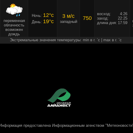
восход:
4:26
12°c
3 м/c
Ночь:
750
заход:
22:25
переменная
19°c
западный
День:
длина дня:
17:59
облачность
возможен
дождь
Экстремальные значения температуры: min в г. `c | max в г. `c
Информация предоставлена
Информационным агенством "Метеоновости