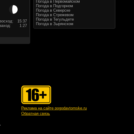
Погода в Первомайском
Погода в Подгорном
Погода в Северске
Погода в Стрежевом
Погода в Тегульдете
восход:
15:37
Погода в Зырянском
заход:
1:27
Реклама на сайте pogodavtomske.ru
Обратная связь
"