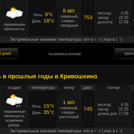
8 м/c
восход:
4:26
9°c
Ночь:
северный,
753
заход:
22:25
18°c
северо -
День:
долгота:
17:59
переменная
западный
облачность
Экстремальные значения температуры: min в г. `c | max в г. `c
0 дней
прог
достоверность прогнозов
ь в прошлые годы в Кривошеино
осадки
температура
ветер
давл.
солнце
1 м/c
восход:
4:26
15°c
Ночь:
северный,
745
заход:
22:25
переменная
35°c
северо -
День:
длина дня:
17:59
облачность
восточный
возможен
дождь
Экстремальные значения температуры: min в г. `c | max в г. `c