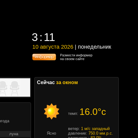
3
11
3
11
10 августа 2026
| понедельник
10 августа 2026 | понедельник
Размести информер
на своем сайте
Сейчас
за окном
16.0°c
темп:
огода
ветер:
1 м/с западный
Ясно
давление:
750.0 мм.р.с.
луна
влажность:
83.0%