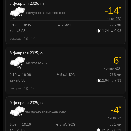
7 февраля 2025, пт
-14
°
пасмурно возможен снег
ночью -23°
9:12 → 18:05
2 м/с С
776 мм
день 8:53
11:24 → 6:08
рекорды: ° () · ° ()
8 февраля 2025, сб
-6
°
пасмурно снег
ночью -20°
9:10 → 18:08
5 м/с ЮЗ
766 мм
день 8:58
12:04 → 7:33
рекорды: ° () · ° ()
9 февраля 2025, вс
-4
°
пасмурно возможен снег
ночью -7°
9:08 → 18:10
5 м/с ЗСЗ
751 мм
день 9:02
13:12 → 8:29