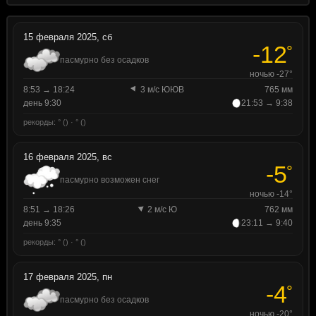
15 февраля 2025, сб
-12
°
пасмурно без осадков
ночью -27°
8:53 → 18:24
3 м/с ЮЮВ
765 мм
день 9:30
21:53 → 9:38
рекорды: ° () · ° ()
16 февраля 2025, вс
-5
°
пасмурно возможен снег
ночью -14°
8:51 → 18:26
2 м/с Ю
762 мм
день 9:35
23:11 → 9:40
рекорды: ° () · ° ()
17 февраля 2025, пн
-4
°
пасмурно без осадков
ночью -20°