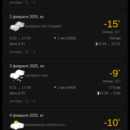
рекорды: ° () · ° ()
2 февраля 2025, вс
-15
°
пасмурно без осадков
ночью -21°
9:23 → 17:54
2 м/с ЮЮВ
769 мм
день 8:31
10:34 → 23:32
рекорды: ° () · ° ()
3 февраля 2025, пн
-9
°
пасмурно снег
ночью -22°
9:21 → 17:56
2 м/с ЮЮВ
773 мм
день 8:35
10:38 → 0:00
рекорды: ° () · ° ()
4 февраля 2025, вт
-10
°
переменная облачность