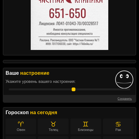
Ваше
настроение
Укажите уровень вашего настроения:
Сохранить
Гороскоп
на сегодня
♈
♉
♊
♋
Овен
Телец
Близнецы
Рак