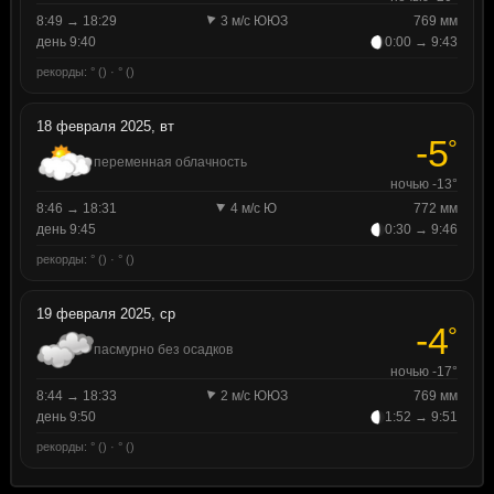
8:49 → 18:29
3 м/с ЮЮЗ
769 мм
день 9:40
0:00 → 9:43
рекорды: ° () · ° ()
18 февраля 2025, вт
-5
°
переменная облачность
ночью -13°
8:46 → 18:31
4 м/с Ю
772 мм
день 9:45
0:30 → 9:46
рекорды: ° () · ° ()
19 февраля 2025, ср
-4
°
пасмурно без осадков
ночью -17°
8:44 → 18:33
2 м/с ЮЮЗ
769 мм
день 9:50
1:52 → 9:51
рекорды: ° () · ° ()