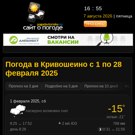
16
55
7 августа 2026
| пятница
Погода в Кривошеино с 1 по 28
февраля 2025
Прогноз на 3 дня
Подробно на 3 дня
Прогноз на 10 дней
Факти
1 февраля 2025, сб
-15
°
пасмурно возможен снег
ночью -21°
9:25 → 17:52
2 м/с ЮЗ
768 мм
день 8:26
10:31 → 21:56