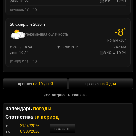
день 10:29
8:35 → 17:43
рекорды: ° () · ° ()
28 февраля 2025, пт
-8
°
переменная облачность
ночью -26°
8:20 → 18:54
3 м/с ВСВ
763 мм
день 10:34
8:40 → 19:24
рекорды: ° () · ° ()
прогноз
на 10 дней
прогноз
на 3 дня
достоверность прогнозов
Календарь
погоды
Статистика
за период
c
показать
по