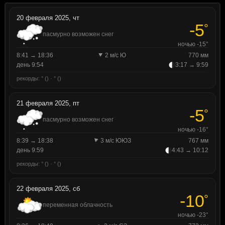
20 февраля 2025, чт
-5
°
пасмурно возможен снег
ночью -15°
8:41 → 18:36
2 м/с Ю
770 мм
день 9:54
3:17 → 9:59
рекорды: ° () · ° ()
21 февраля 2025, пт
-5
°
пасмурно возможен снег
ночью -16°
8:39 → 18:38
3 м/с ЮЮЗ
767 мм
день 9:59
4:43 → 10:12
рекорды: ° () · ° ()
22 февраля 2025, сб
-10
°
переменная облачность
ночью -23°