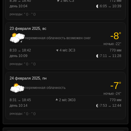
8:36 → 18:40
2 м/с СЗ
772 мм
день 10:04
6:05 → 10:39
рекорды: ° () · ° ()
23 февраля 2025, вс
-8
°
переменная облачность возможен снег
ночью -22°
8:33 → 18:42
4 м/с ЗСЗ
770 мм
день 10:09
7:11 → 11:28
рекорды: ° () · ° ()
24 февраля 2025, пн
-7
°
переменная облачность
ночью -24°
8:31 → 18:45
2 м/с ЗЮЗ
770 мм
день 10:14
7:53 → 12:44
рекорды: ° () · ° ()