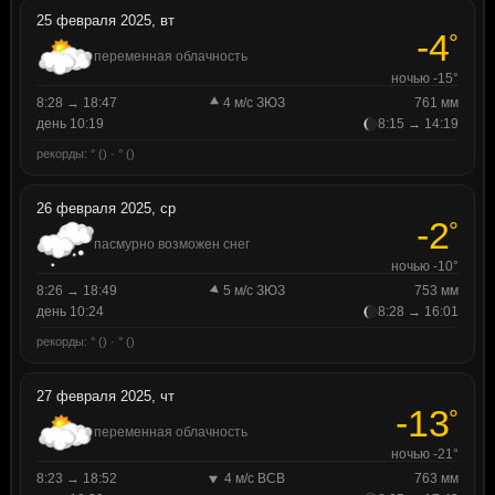
25 февраля 2025, вт
-4
°
переменная облачность
ночью -15°
8:28 → 18:47
4 м/с ЗЮЗ
761 мм
день 10:19
8:15 → 14:19
рекорды: ° () · ° ()
26 февраля 2025, ср
-2
°
пасмурно возможен снег
ночью -10°
8:26 → 18:49
5 м/с ЗЮЗ
753 мм
день 10:24
8:28 → 16:01
рекорды: ° () · ° ()
27 февраля 2025, чт
-13
°
переменная облачность
ночью -21°
8:23 → 18:52
4 м/с ВСВ
763 мм