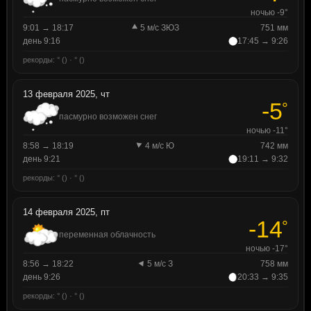
ночью -9°
9:01 → 18:17
5 м/с ЗЮЗ
751 мм
день 9:16
17:45 → 9:26
рекорды: ° () · ° ()
13 февраля 2025, чт
-5
°
пасмурно возможен снег
ночью -11°
8:58 → 18:19
4 м/с Ю
742 мм
день 9:21
19:11 → 9:32
рекорды: ° () · ° ()
14 февраля 2025, пт
-14
°
переменная облачность
ночью -17°
8:56 → 18:22
5 м/с З
758 мм
день 9:26
20:33 → 9:35
рекорды: ° () · ° ()