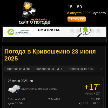
15
50
8 августа 2026
| суббота
Погода в Кривошеино 23 июня
2025
Прогноз на 3 дня
Подробно на 3 дня
Прогноз на 10 дней
Факти
23 июня 2025, пн
+17
°
пасмурно возможен дождь
ночью +12°
4:27 → 22:26
6 м/с З
742 мм
день 17:59
1:58 → 20:51