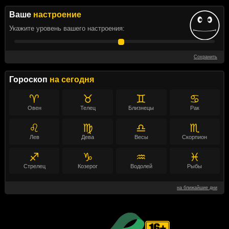
Ваше
настроение
Укажите уровень вашего настроения:
Сохранить
Гороскоп
на сегодня
♈
♉
♊
♋
Овен
Телец
Близнецы
Рак
♌
♍
♎
♏
Лев
Дева
Весы
Скорпион
♐
♑
♒
♓
Стрелец
Козерог
Водолей
Рыбы
на ближайшие дни