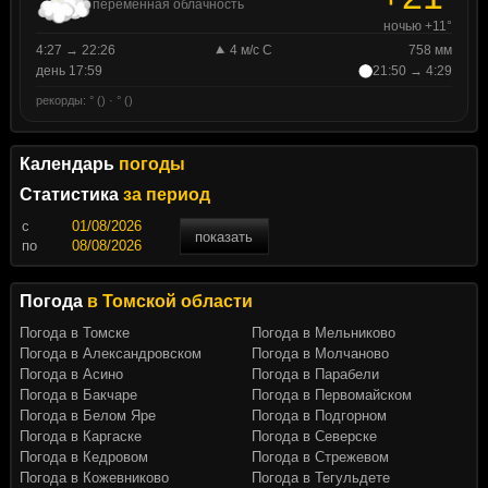
переменная облачность
ночью +11°
4:27 → 22:26
4 м/с С
758 мм
день 17:59
21:50 → 4:29
рекорды: ° () · ° ()
Календарь
погоды
Статистика
за период
c
показать
по
Погода
в Томской области
Погода в Томске
Погода в Мельниково
Погода в Александровском
Погода в Молчаново
Погода в Асино
Погода в Парабели
Погода в Бакчаре
Погода в Первомайском
Погода в Белом Яре
Погода в Подгорном
Погода в Каргаске
Погода в Северске
Погода в Кедровом
Погода в Стрежевом
Погода в Кожевниково
Погода в Тегульдете