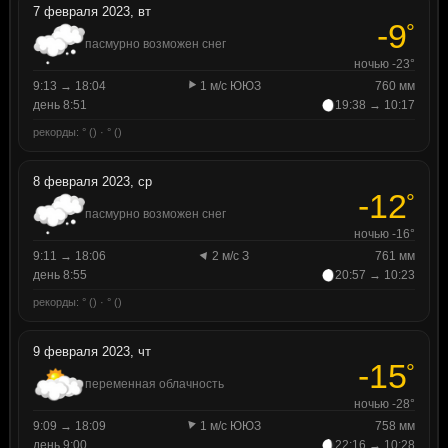
7 февраля 2023, вт
-9
°
пасмурно возможен снег
ночью -23°
9:13 → 18:04
1 м/с ЮЮЗ
760 мм
день 8:51
19:38 → 10:17
рекорды: ° () · ° ()
8 февраля 2023, ср
-12
°
пасмурно возможен снег
ночью -16°
9:11 → 18:06
2 м/с З
761 мм
день 8:55
20:57 → 10:23
рекорды: ° () · ° ()
9 февраля 2023, чт
-15
°
переменная облачность
ночью -28°
9:09 → 18:09
1 м/с ЮЮЗ
758 мм
день 9:00
22:16 → 10:28