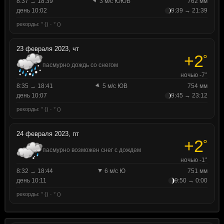
8:37 → 18:39
3 м/с ЮЮВ
762 мм
день 10:02
9:39 → 21:39
рекорды: ° () · ° ()
23 февраля 2023, чт
+2
°
пасмурно дождь со снегом
ночью -7°
8:35 → 18:41
5 м/с ЮВ
754 мм
день 10:07
9:45 → 23:12
рекорды: ° () · ° ()
24 февраля 2023, пт
+2
°
пасмурно возможен снег с дождем
ночью -1°
8:32 → 18:44
6 м/с Ю
751 мм
день 10:11
9:50 → 0:00
рекорды: ° () · ° ()