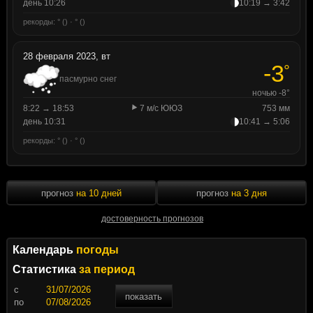
день 10:26
10:19 → 3:42
рекорды: ° () · ° ()
28 февраля 2023, вт
-3
°
пасмурно снег
ночью -8°
8:22 → 18:53
7 м/с ЮЮЗ
753 мм
день 10:31
10:41 → 5:06
рекорды: ° () · ° ()
прогноз
на 10 дней
прогноз
на 3 дня
достоверность прогнозов
Календарь
погоды
Статистика
за период
c
показать
по