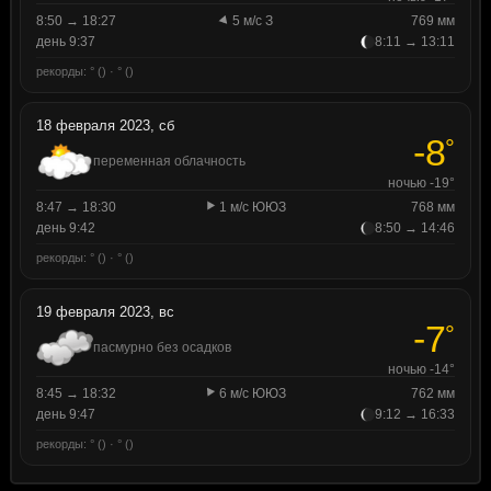
8:50 → 18:27
5 м/с З
769 мм
день 9:37
8:11 → 13:11
рекорды: ° () · ° ()
18 февраля 2023, сб
-8
°
переменная облачность
ночью -19°
8:47 → 18:30
1 м/с ЮЮЗ
768 мм
день 9:42
8:50 → 14:46
рекорды: ° () · ° ()
19 февраля 2023, вс
-7
°
пасмурно без осадков
ночью -14°
8:45 → 18:32
6 м/с ЮЮЗ
762 мм
день 9:47
9:12 → 16:33
рекорды: ° () · ° ()