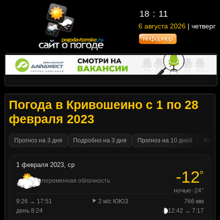
18
11
6 августа 2026
| четверг
Погода в Кривошеино с 1 по 28
февраля 2023
Прогноз на 3 дня
Подробно на 3 дня
Прогноз на 10 дней
Факти
1 февраля 2023, ср
-12
°
переменная облачность
ночью -24°
9:26 → 17:51
2 м/с ЮЮЗ
766 мм
день 8:24
12:42 → 7:17