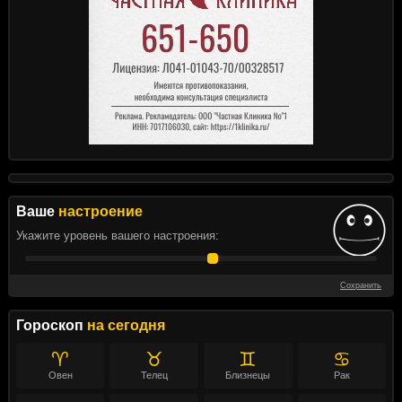
Ваше
настроение
Укажите уровень вашего настроения:
Сохранить
Гороскоп
на сегодня
♈
♉
♊
♋
Овен
Телец
Близнецы
Рак