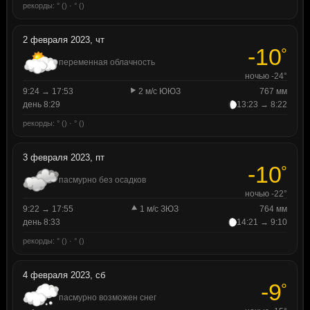
рекорды: ° () · ° ()
2 февраля 2023, чт
-10
°
переменная облачность
ночью -24°
9:24 → 17:53
2 м/с ЮЮЗ
767 мм
день 8:29
13:23 → 8:22
рекорды: ° () · ° ()
3 февраля 2023, пт
-10
°
пасмурно без осадков
ночью -22°
9:22 → 17:55
1 м/с ЗЮЗ
764 мм
день 8:33
14:21 → 9:10
рекорды: ° () · ° ()
4 февраля 2023, сб
-9
°
пасмурно возможен снег