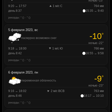
ночью -15°
9:20 → 17:57
1 м/с С
764 мм
день 8:37
15:35 → 9:40
рекорды: ° () · ° ()
5 февраля 2023, вс
-10
°
пасмурно возможен снег
ночью -22°
9:18 → 18:00
1 м/с Ю
766 мм
день 8:42
16:55 → 9:58
рекорды: ° () · ° ()
6 февраля 2023, пн
-9
°
переменная облачность
ночью -23°
9:16 → 18:02
2 м/с ВСВ
763 мм
день 8:46
18:17 → 10:10
рекорды: ° () · ° ()