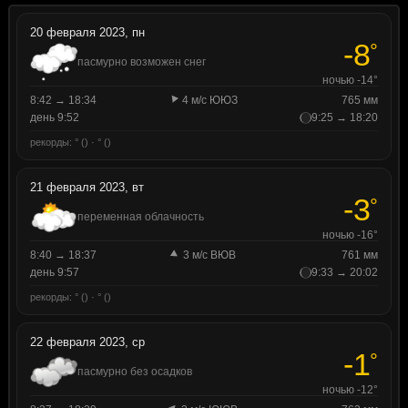
20 февраля 2023, пн
-8
°
пасмурно возможен снег
ночью -14°
8:42 → 18:34
4 м/с ЮЮЗ
765 мм
день 9:52
9:25 → 18:20
рекорды: ° () · ° ()
21 февраля 2023, вт
-3
°
переменная облачность
ночью -16°
8:40 → 18:37
3 м/с ВЮВ
761 мм
день 9:57
9:33 → 20:02
рекорды: ° () · ° ()
22 февраля 2023, ср
-1
°
пасмурно без осадков
ночью -12°