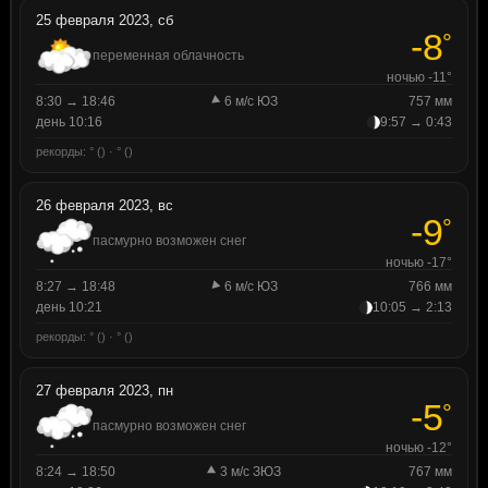
25 февраля 2023, сб
-8
°
переменная облачность
ночью -11°
8:30 → 18:46
6 м/с ЮЗ
757 мм
день 10:16
9:57 → 0:43
рекорды: ° () · ° ()
26 февраля 2023, вс
-9
°
пасмурно возможен снег
ночью -17°
8:27 → 18:48
6 м/с ЮЗ
766 мм
день 10:21
10:05 → 2:13
рекорды: ° () · ° ()
27 февраля 2023, пн
-5
°
пасмурно возможен снег
ночью -12°
8:24 → 18:50
3 м/с ЗЮЗ
767 мм