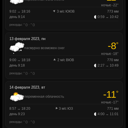
ночью -22°
9:02 → 18:16
3 м/с ЮЮВ
773 мм
день 9:14
0:59 → 10:42
рекорды: ° () · ° ()
13 февраля 2023, пн
-8
°
пасмурно возможен снег
ночью -18°
9:00 → 18:18
2 м/с ВЮВ
770 мм
день 9:18
2:27 → 10:49
рекорды: ° () · ° ()
14 февраля 2023, вт
-11
°
переменная облачность
ночью -17°
8:57 → 18:20
3 м/с ЮЗ
771 мм
день 9:23
4:00 → 11:01
рекорды: ° () · ° ()