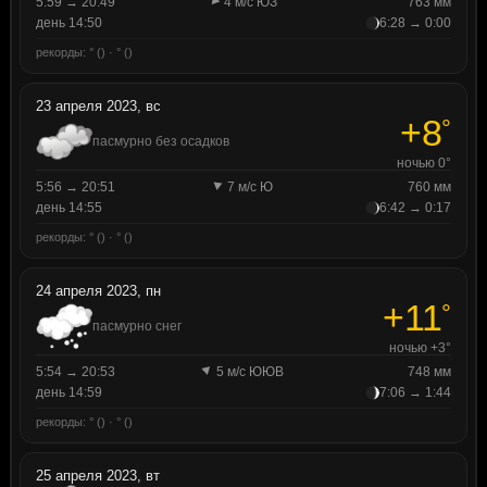
5:59 → 20:49
4 м/с ЮЗ
763 мм
день 14:50
6:28 → 0:00
рекорды: ° () · ° ()
23 апреля 2023, вс
+8
°
пасмурно без осадков
ночью 0°
5:56 → 20:51
7 м/с Ю
760 мм
день 14:55
6:42 → 0:17
рекорды: ° () · ° ()
24 апреля 2023, пн
+11
°
пасмурно снег
ночью +3°
5:54 → 20:53
5 м/с ЮЮВ
748 мм
день 14:59
7:06 → 1:44
рекорды: ° () · ° ()
25 апреля 2023, вт