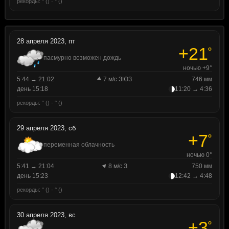
рекорды: ° () · ° ()
28 апреля 2023, пт
+21
°
пасмурно возможен дождь
ночью +9°
5:44 → 21:02
7 м/с ЗЮЗ
746 мм
день 15:18
11:20 → 4:36
рекорды: ° () · ° ()
29 апреля 2023, сб
+7
°
переменная облачность
ночью 0°
5:41 → 21:04
8 м/с З
750 мм
день 15:23
12:42 → 4:48
рекорды: ° () · ° ()
30 апреля 2023, вс
+3
°