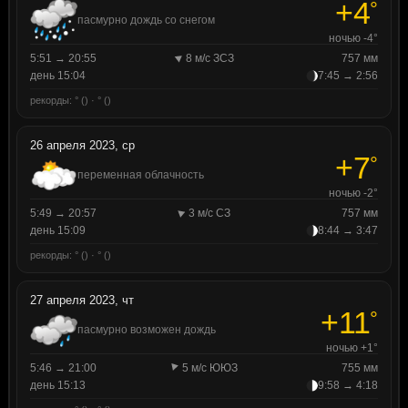
+4
°
пасмурно дождь со снегом
ночью -4°
5:51 → 20:55
8 м/с ЗСЗ
757 мм
день 15:04
7:45 → 2:56
рекорды: ° () · ° ()
26 апреля 2023, ср
+7
°
переменная облачность
ночью -2°
5:49 → 20:57
3 м/с СЗ
757 мм
день 15:09
8:44 → 3:47
рекорды: ° () · ° ()
27 апреля 2023, чт
+11
°
пасмурно возможен дождь
ночью +1°
5:46 → 21:00
5 м/с ЮЮЗ
755 мм
день 15:13
9:58 → 4:18