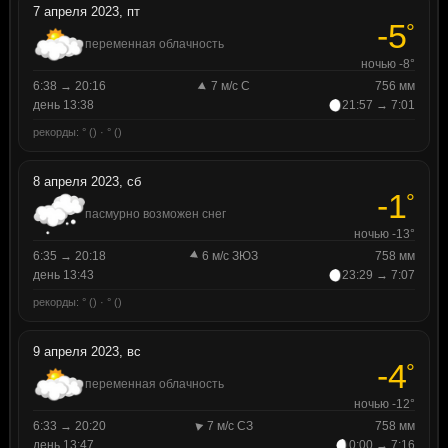
7 апреля 2023, пт
-5
°
переменная облачность
ночью -8°
6:38 → 20:16
7 м/с С
756 мм
день 13:38
21:57 → 7:01
рекорды: ° () · ° ()
8 апреля 2023, сб
-1
°
пасмурно возможен снег
ночью -13°
6:35 → 20:18
6 м/с ЗЮЗ
758 мм
день 13:43
23:29 → 7:07
рекорды: ° () · ° ()
9 апреля 2023, вс
-4
°
переменная облачность
ночью -12°
6:33 → 20:20
7 м/с СЗ
758 мм
день 13:47
0:00 → 7:16