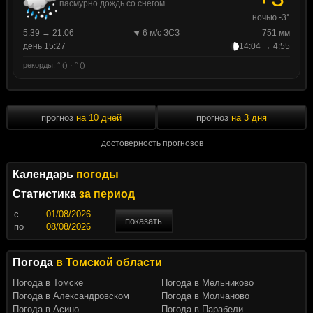
пасмурно дождь со снегом
ночью -3°
5:39 → 21:06
6 м/с ЗСЗ
751 мм
день 15:27
14:04 → 4:55
рекорды: ° () · ° ()
прогноз
на 10 дней
прогноз
на 3 дня
достоверность прогнозов
Календарь
погоды
Статистика
за период
c
показать
по
Погода
в Томской области
Погода в Томске
Погода в Мельниково
Погода в Александровском
Погода в Молчаново
Погода в Асино
Погода в Парабели