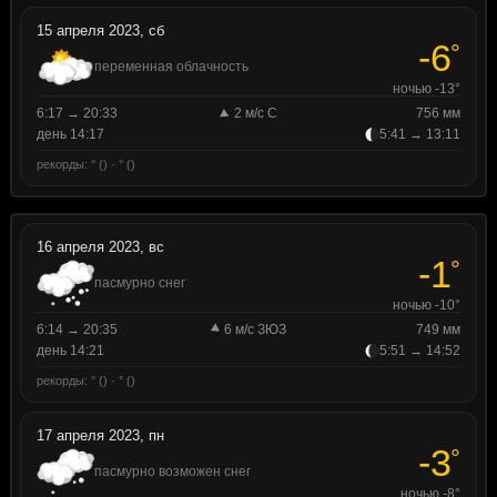
15 апреля 2023, сб
-6
°
переменная облачность
ночью -13°
6:17 → 20:33
2 м/с С
756 мм
день 14:17
5:41 → 13:11
рекорды: ° () · ° ()
16 апреля 2023, вс
-1
°
пасмурно снег
ночью -10°
6:14 → 20:35
6 м/с ЗЮЗ
749 мм
день 14:21
5:51 → 14:52
рекорды: ° () · ° ()
17 апреля 2023, пн
-3
°
пасмурно возможен снег
ночью -8°