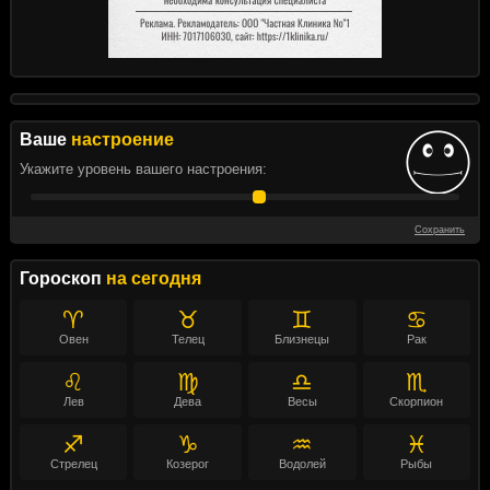
Ваше
настроение
Укажите уровень вашего настроения:
Сохранить
Гороскоп
на сегодня
♈
♉
♊
♋
Овен
Телец
Близнецы
Рак
♌
♍
♎
♏
Лев
Дева
Весы
Скорпион
♐
♑
♒
♓
Стрелец
Козерог
Водолей
Рыбы