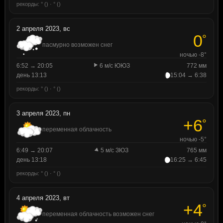
рекорды: ° () · ° ()
2 апреля 2023, вс
0
°
пасмурно возможен снег
ночью -8°
6:52 → 20:05
6 м/с ЮЮЗ
772 мм
день 13:13
15:04 → 6:38
рекорды: ° () · ° ()
3 апреля 2023, пн
+6
°
переменная облачность
ночью -5°
6:49 → 20:07
5 м/с ЗЮЗ
765 мм
день 13:18
16:25 → 6:45
рекорды: ° () · ° ()
4 апреля 2023, вт
+4
°
переменная облачность возможен снег