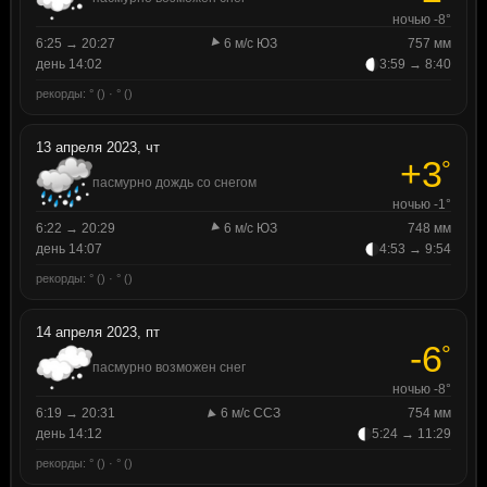
ночью -8°
6:25 → 20:27
6 м/с ЮЗ
757 мм
день 14:02
3:59 → 8:40
рекорды: ° () · ° ()
13 апреля 2023, чт
+3
°
пасмурно дождь со снегом
ночью -1°
6:22 → 20:29
6 м/с ЮЗ
748 мм
день 14:07
4:53 → 9:54
рекорды: ° () · ° ()
14 апреля 2023, пт
-6
°
пасмурно возможен снег
ночью -8°
6:19 → 20:31
6 м/с ССЗ
754 мм
день 14:12
5:24 → 11:29
рекорды: ° () · ° ()