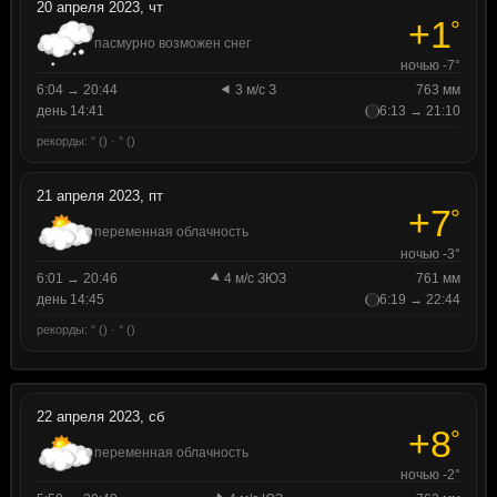
20 апреля 2023, чт
+1
°
пасмурно возможен снег
ночью -7°
6:04 → 20:44
3 м/с З
763 мм
день 14:41
6:13 → 21:10
рекорды: ° () · ° ()
21 апреля 2023, пт
+7
°
переменная облачность
ночью -3°
6:01 → 20:46
4 м/с ЗЮЗ
761 мм
день 14:45
6:19 → 22:44
рекорды: ° () · ° ()
22 апреля 2023, сб
+8
°
переменная облачность
ночью -2°