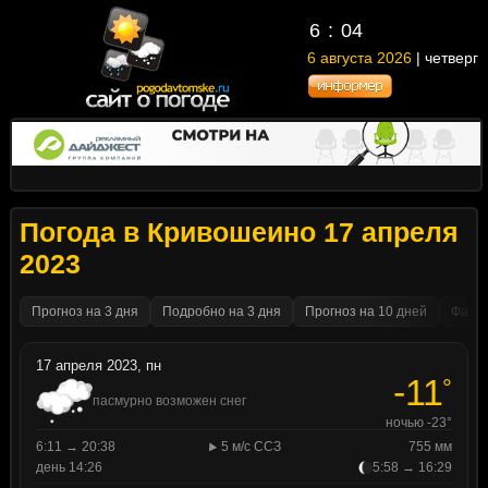
6
:
04
6 августа 2026
| четверг
Погода в Кривошеино 17 апреля
2023
Прогноз на 3 дня
Подробно на 3 дня
Прогноз на 10 дней
Факти
17 апреля 2023, пн
-11
°
пасмурно возможен снег
ночью -23°
6:11 → 20:38
5 м/с ССЗ
755 мм
день 14:26
5:58 → 16:29