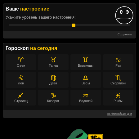
Ваше
настроение
Укажите уровень вашего настроения:
Сохранить
Гороскоп
на сегодня
♈
♉
♊
♋
Овен
Телец
Близнецы
Рак
♌
♍
♎
♏
Лев
Дева
Весы
Скорпион
♐
♑
♒
♓
Стрелец
Козерог
Водолей
Рыбы
на ближайшие дни