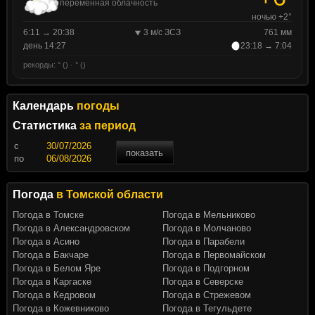
переменная облачность
ночью +2°
6:11 → 20:38
3 м/с ЗСЗ
761 мм
день 14:27
23:18 → 7:04
рекорды: ° () · ° ()
Календарь
погоды
Статистика
за период
c
показать
по
Погода
в Томской области
Погода в Томске
Погода в Мельниково
Погода в Александровском
Погода в Молчаново
Погода в Асино
Погода в Парабели
Погода в Бакчаре
Погода в Первомайском
Погода в Белом Яре
Погода в Подгорном
Погода в Каргаске
Погода в Северске
Погода в Кедровом
Погода в Стрежевом
Погода в Кожевниково
Погода в Тегульдете