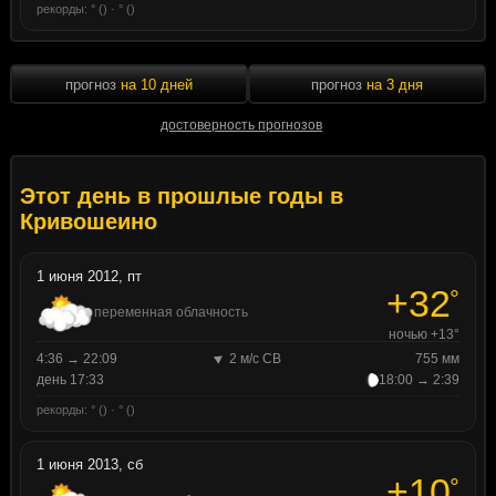
рекорды: ° () · ° ()
прогноз
на 10 дней
прогноз
на 3 дня
достоверность прогнозов
Этот день в прошлые годы в
Кривошеино
1 июня 2012, пт
+32
°
переменная облачность
ночью +13°
4:36 → 22:09
2 м/с СВ
755 мм
день 17:33
18:00 → 2:39
рекорды: ° () · ° ()
1 июня 2013, сб
+10
°