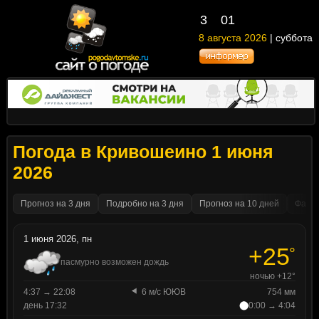
3
01
8 августа 2026
| суббота
Погода в Кривошеино 1 июня
2026
Прогноз на 3 дня
Подробно на 3 дня
Прогноз на 10 дней
Факти
1 июня 2026, пн
+25
°
пасмурно возможен дождь
ночью +12°
4:37 → 22:08
6 м/с ЮЮВ
754 мм
день 17:32
0:00 → 4:04