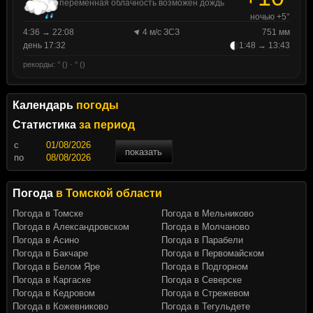
переменная облачность возможен дождь
ночью +5°
4:36 → 22:08
4 м/с ЗСЗ
751 мм
день 17:32
1:48 → 13:43
рекорды: ° () · ° ()
Календарь
погоды
Статистика
за период
c
показать
по
Погода
в Томской области
Погода в Томске
Погода в Мельниково
Погода в Александровском
Погода в Молчаново
Погода в Асино
Погода в Парабели
Погода в Бакчаре
Погода в Первомайском
Погода в Белом Яре
Погода в Подгорном
Погода в Каргаске
Погода в Северске
Погода в Кедровом
Погода в Стрежевом
Погода в Кожевниково
Погода в Тегульдете