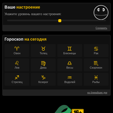
Ваше
настроение
Укажите уровень вашего настроения:
Сохранить
Гороскоп
на сегодня
♈
♉
♊
♋
Овен
Телец
Близнецы
Рак
♌
♍
♎
♏
Лев
Дева
Весы
Скорпион
♐
♑
♒
♓
Стрелец
Козерог
Водолей
Рыбы
на ближайшие дни