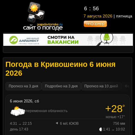
6
:
56
7 августа 2026
| пятница
Погода в Кривошеино 6 июня
2026
Прогноз на 3 дня
Подробно на 3 дня
Прогноз на 10 дней
Факти
6 июня 2026, сб
+28
°
переменная облачность
ночью +17°
4:31 → 22:15
6 м/с ЮЮВ
756 мм
день 17:43
1:41 → 10:02