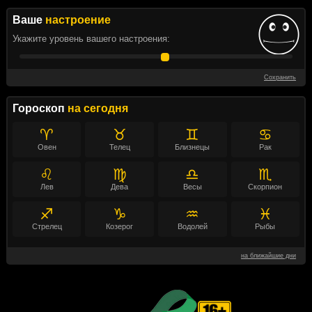
Ваше
настроение
Укажите уровень вашего настроения:
Сохранить
Гороскоп
на сегодня
♈
♉
♊
♋
Овен
Телец
Близнецы
Рак
♌
♍
♎
♏
Лев
Дева
Весы
Скорпион
♐
♑
♒
♓
Стрелец
Козерог
Водолей
Рыбы
на ближайшие дни