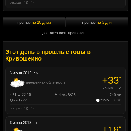
рекорды: ° () · ° ()
прогноз
на 10 дней
прогноз
на 3 дня
достоверность прогнозов
Этот день в прошлые годы в
Кривошеино
6 июня 2012, ср
+33
°
переменная облачность
ночью +16°
4:31 → 22:15
4 м/с ВЮВ
746 мм
день 17:44
23:45 → 6:30
рекорды: ° () · ° ()
6 июня 2013, чт
+18
°