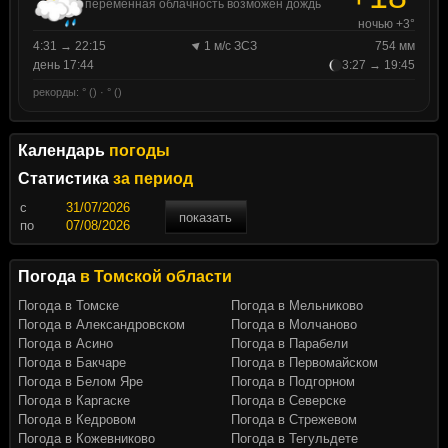
переменная облачность возможен дождь
ночью +3°
4:31 → 22:15
1 м/с ЗСЗ
754 мм
день 17:44
3:27 → 19:45
рекорды: ° () · ° ()
Календарь
погоды
Статистика
за период
c
показать
по
Погода
в Томской области
Погода в Томске
Погода в Мельниково
Погода в Александровском
Погода в Молчаново
Погода в Асино
Погода в Парабели
Погода в Бакчаре
Погода в Первомайском
Погода в Белом Яре
Погода в Подгорном
Погода в Каргаске
Погода в Северске
Погода в Кедровом
Погода в Стрежевом
Погода в Кожевниково
Погода в Тегульдете