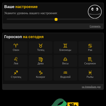
Ваше
настроение
Укажите уровень вашего настроения:
Сохранить
Гороскоп
на сегодня
♈
♉
♊
♋
Овен
Телец
Близнецы
Рак
♌
♍
♎
♏
Лев
Дева
Весы
Скорпион
♐
♑
♒
♓
Стрелец
Козерог
Водолей
Рыбы
на ближайшие дни