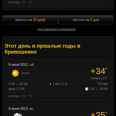
рекорды: ° () · ° ()
прогноз
на 10 дней
прогноз
на 3 дня
достоверность прогнозов
Этот день в прошлые годы в
Кривошеино
9 июня 2012, сб
+34
°
ясно
ночью +14°
4:29 → 22:18
1 м/с ССЗ
753 мм
день 17:50
0:35 → 10:39
рекорды: ° () · ° ()
9 июня 2013, вс
+25
°