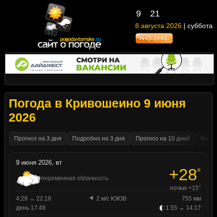
9
21
8 августа 2026
| суббота
Погода в Кривошеино 9 июня
2026
Прогноз на 3 дня
Подробно на 3 дня
Прогноз на 10 дней
Факти
9 июня 2026, вт
+28
°
переменная облачность
ночью +15°
4:29 → 22:18
2 м/с ЮЮВ
755 мм
день 17:49
1:55 → 14:17