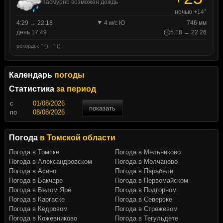
пасмурно возможен дождь
ночью +14°
4:29 → 22:18
4 м/с Ю
746 мм
день 17:49
5:18 → 22:26
рекорды: ° () · ° ()
Календарь
погоды
Статистика
за период
c
показать
по
Погода
в Томской области
Погода в Томске
Погода в Мельниково
Погода в Александровском
Погода в Молчаново
Погода в Асино
Погода в Парабели
Погода в Бакчаре
Погода в Первомайском
Погода в Белом Яре
Погода в Подгорном
Погода в Каргаске
Погода в Северске
Погода в Кедровом
Погода в Стрежевом
Погода в Кожевниково
Погода в Тегульдете