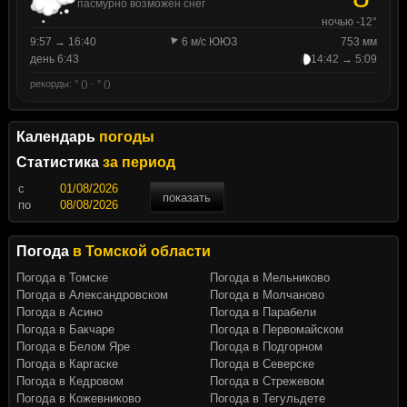
пасмурно возможен снег
ночью -12°
9:57 → 16:40
6 м/с ЮЮЗ
753 мм
день 6:43
14:42 → 5:09
рекорды: ° () · ° ()
Календарь
погоды
Статистика
за период
c
показать
по
Погода
в Томской области
Погода в Томске
Погода в Мельниково
Погода в Александровском
Погода в Молчаново
Погода в Асино
Погода в Парабели
Погода в Бакчаре
Погода в Первомайском
Погода в Белом Яре
Погода в Подгорном
Погода в Каргаске
Погода в Северске
Погода в Кедровом
Погода в Стрежевом
Погода в Кожевниково
Погода в Тегульдете