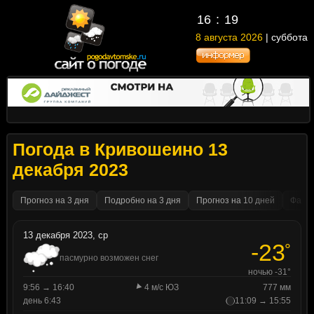
16
19
8 августа 2026
| суббота
Погода в Кривошеино 13
декабря 2023
Прогноз на 3 дня
Подробно на 3 дня
Прогноз на 10 дней
Факти
13 декабря 2023, ср
-23
°
пасмурно возможен снег
ночью -31°
9:56 → 16:40
4 м/с ЮЗ
777 мм
день 6:43
11:09 → 15:55