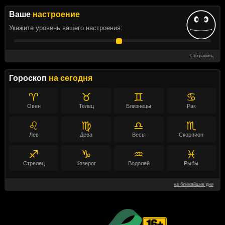
Ваше
настроение
Укажите уровень вашего настроения:
Сохранить
Гороскоп
на сегодня
♈
♉
♊
♋
Овен
Телец
Близнецы
Рак
♌
♍
♎
♏
Лев
Дева
Весы
Скорпион
♐
♑
♒
♓
Стрелец
Козерог
Водолей
Рыбы
на ближайшие дни