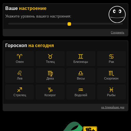
Ваше
настроение
Укажите уровень вашего настроения:
Сохранить
Гороскоп
на сегодня
♈
♉
♊
♋
Овен
Телец
Близнецы
Рак
♌
♍
♎
♏
Лев
Дева
Весы
Скорпион
♐
♑
♒
♓
Стрелец
Козерог
Водолей
Рыбы
на ближайшие дни