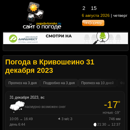
2
15
6 августа 2026
| четверг
Погода в Кривошеино 31
декабря 2023
Прогноз на 3 дня
Подробно на 3 дня
Прогноз на 10 дней
Факти
31 декабря 2023, вс
-17
°
пасмурно возможен снег
ночью -19°
10:05 → 16:49
3 м/с З
746 мм
день 6:44
21:30 → 12:37