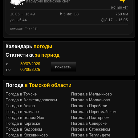
пасмурно возможен снег
ночью -4°
10:05 → 16:49
5 м/с ЮЗ
750 мм
день 6:44
8:17 → 16:05
рекорды: ° () · ° ()
Календарь
погоды
Статистика
за период
c
показать
по
Погода
в Томской области
Погода в Томске
Погода в Мельниково
Погода в Александровском
Погода в Молчаново
Погода в Асино
Погода в Парабели
Погода в Бакчаре
Погода в Первомайском
Погода в Белом Яре
Погода в Подгорном
Погода в Каргаске
Погода в Северске
Погода в Кедровом
Погода в Стрежевом
Погода в Кожевниково
Погода в Тегульдете