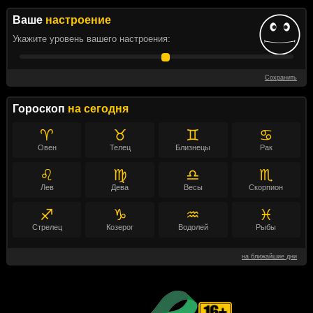
Ваше
настроение
Укажите уровень вашего настроения:
Сохранить
Гороскоп
на сегодня
♈
♉
♊
♋
Овен
Телец
Близнецы
Рак
♌
♍
♎
♏
Лев
Дева
Весы
Скорпион
♐
♑
♒
♓
Стрелец
Козерог
Водолей
Рыбы
на ближайшие дни