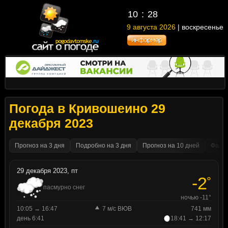
10
28
9 августа 2026
| воскресенье
Погода в Кривошеино 29
декабря 2023
Прогноз на 3 дня
Подробно на 3 дня
Прогноз на 10 дней
Факти
29 декабря 2023, пт
-2
°
пасмурно снег
ночью -11°
10:05 → 16:47
7 м/с ВЮВ
741 мм
день 6:41
18:41 → 12:17