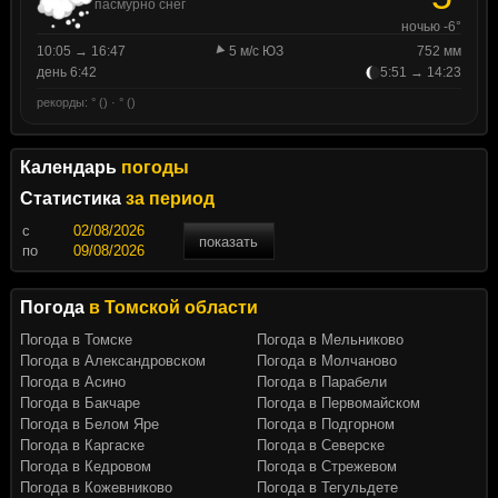
пасмурно снег
ночью -6°
10:05 → 16:47
5 м/с ЮЗ
752 мм
день 6:42
5:51 → 14:23
рекорды: ° () · ° ()
Календарь
погоды
Статистика
за период
c
показать
по
Погода
в Томской области
Погода в Томске
Погода в Мельниково
Погода в Александровском
Погода в Молчаново
Погода в Асино
Погода в Парабели
Погода в Бакчаре
Погода в Первомайском
Погода в Белом Яре
Погода в Подгорном
Погода в Каргаске
Погода в Северске
Погода в Кедровом
Погода в Стрежевом
Погода в Кожевниково
Погода в Тегульдете