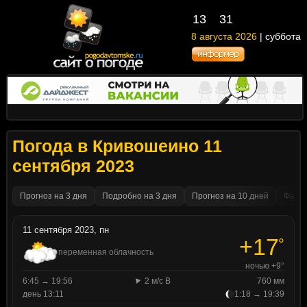
13
31
8 августа 2026
| суббота
Погода в Кривошеино 11
сентября 2023
Прогноз на 3 дня
Подробно на 3 дня
Прогноз на 10 дней
Факти
11 сентября 2023, пн
+17
°
переменная облачность
ночью +9°
6:45 → 19:56
2 м/с В
760 мм
день 13:11
1:18 → 19:39