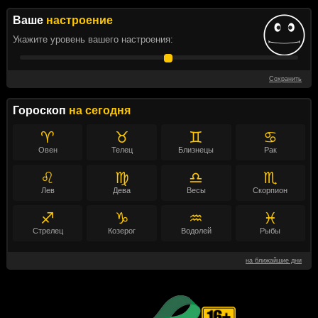
Ваше
настроение
Укажите уровень вашего настроения:
Сохранить
Гороскоп
на сегодня
♈
♉
♊
♋
Овен
Телец
Близнецы
Рак
♌
♍
♎
♏
Лев
Дева
Весы
Скорпион
♐
♑
♒
♓
Стрелец
Козерог
Водолей
Рыбы
на ближайшие дни