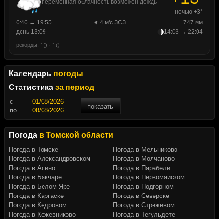
переменная облачность возможен дождь
ночью +3°
6:46 → 19:55
4 м/с ЗСЗ
747 мм
день 13:09
14:03 → 22:04
рекорды: ° () · ° ()
Календарь
погоды
Статистика
за период
c
показать
по
Погода
в Томской области
Погода в Томске
Погода в Мельниково
Погода в Александровском
Погода в Молчаново
Погода в Асино
Погода в Парабели
Погода в Бакчаре
Погода в Первомайском
Погода в Белом Яре
Погода в Подгорном
Погода в Каргаске
Погода в Северске
Погода в Кедровом
Погода в Стрежевом
Погода в Кожевниково
Погода в Тегульдете