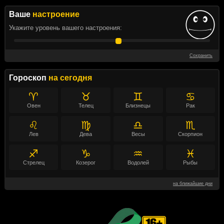
Ваше
настроение
Укажите уровень вашего настроения:
Сохранить
Гороскоп
на сегодня
♈
♉
♊
♋
Овен
Телец
Близнецы
Рак
♌
♍
♎
♏
Лев
Дева
Весы
Скорпион
♐
♑
♒
♓
Стрелец
Козерог
Водолей
Рыбы
на ближайшие дни