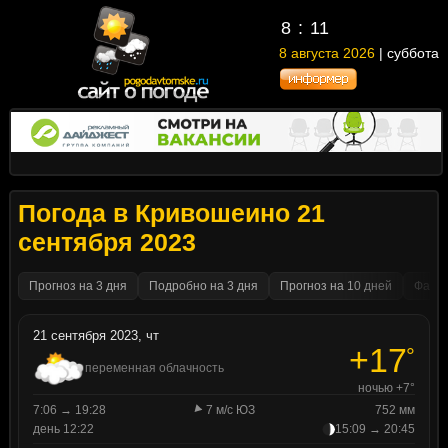
8
11
8 августа 2026
| суббота
Погода в Кривошеино 21
сентября 2023
Прогноз на 3 дня
Подробно на 3 дня
Прогноз на 10 дней
Факти
21 сентября 2023, чт
+17
°
переменная облачность
ночью +7°
7:06 → 19:28
7 м/с ЮЗ
752 мм
день 12:22
15:09 → 20:45