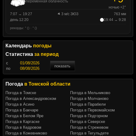
переменная облачность
ночью +2°
7:07 → 19:27
3 м/с ЗЮЗ
763 мм
день 12:20
19:44 → 9:28
рекорды: ° () · ° ()
Календарь
погоды
Статистика
за период
c
показать
по
Погода
в Томской области
Погода в Томске
Погода в Мельниково
Погода в Александровском
Погода в Молчаново
Погода в Асино
Погода в Парабели
Погода в Бакчаре
Погода в Первомайском
Погода в Белом Яре
Погода в Подгорном
Погода в Каргаске
Погода в Северске
Погода в Кедровом
Погода в Стрежевом
Погода в Кожевниково
Погода в Тегульдете