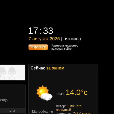
17
33
17
33
7 августа 2026
| пятница
7 августа 2026 | пятница
Размести информер
на своем сайте
Сейчас
за окном
14.0°c
темп:
огода
ветер:
1 м/с юго -
западный
луна
Малооблачно
давление:
747.0 мм.р.с.