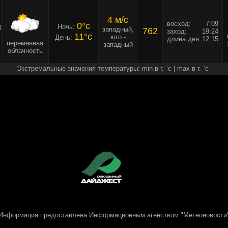
4 м/c
восход:
7:09
0°c
Ночь:
3
западный,
762
заход:
19:24
11°c
юго -
День:
длина дня:
12:15
переменная
западный
облачность
Экстремальные значения температуры: min в г. `c | max в г. `c
Информация предоставлена
Информационным агенством "Метеоновости