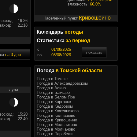
влажность:
66.0%
Кривошеино
Населенный пункт
восход:
16:36
заход:
21:18
Календарь
погоды
Статистика
за период
c
показать
ноз
на 3 дня
по
Погода
в Томской области
Погода в Томске
Погода в Александровском
Погода в Асино
луна
Погода в Бакчаре
Погода в Белом Яре
Погода в Каргаске
Погода в Кедровом
Погода в Кожевниково
восход:
15:20
Погода в Колпашево
заход:
22:40
Погода в Кривошеино
Погода в Мельниково
Погода в Молчаново
Погода в Парабели