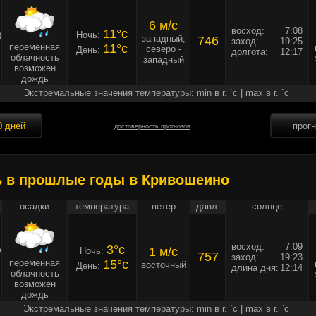
6 м/c
восход:
7:08
11°c
Ночь:
3
западный,
746
заход:
19:25
переменная
11°c
северо -
День:
долгота:
12:17
облачность
западный
возможен
дождь
Экстремальные значения температуры: min в г. `c | max в г. `c
0 дней
прог
достоверность прогнозов
ь в прошлые годы в Кривошеино
осадки
температура
ветер
давл.
солнце
восход:
7:09
3°c
1 м/c
Ночь:
2
757
заход:
19:23
переменная
15°c
восточный
День:
длина дня:
12:14
облачность
возможен
дождь
Экстремальные значения температуры: min в г. `c | max в г. `c