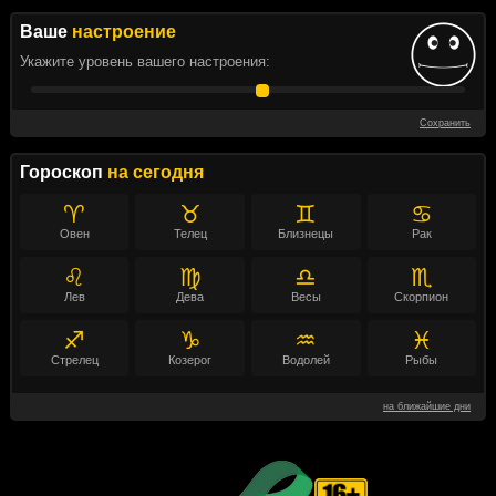
Ваше
настроение
Укажите уровень вашего настроения:
Сохранить
Гороскоп
на сегодня
♈
♉
♊
♋
Овен
Телец
Близнецы
Рак
♌
♍
♎
♏
Лев
Дева
Весы
Скорпион
♐
♑
♒
♓
Стрелец
Козерог
Водолей
Рыбы
на ближайшие дни