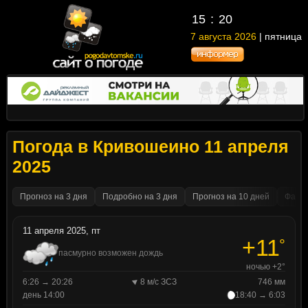
15
20
7 августа 2026
| пятница
Погода в Кривошеино 11 апреля
2025
Прогноз на 3 дня
Подробно на 3 дня
Прогноз на 10 дней
Факти
11 апреля 2025, пт
+11
°
пасмурно возможен дождь
ночью +2°
6:26 → 20:26
8 м/с ЗСЗ
746 мм
день 14:00
18:40 → 6:03