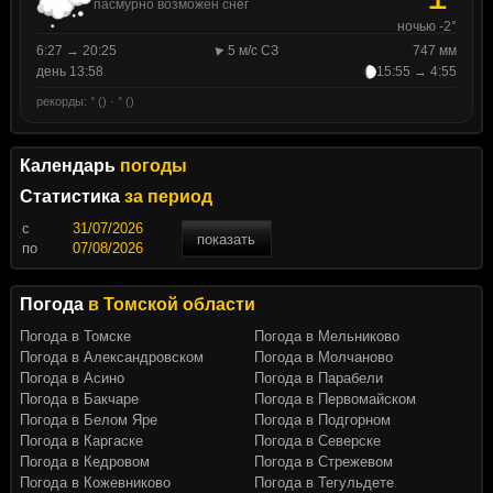
пасмурно возможен снег
ночью -2°
6:27 → 20:25
5 м/с СЗ
747 мм
день 13:58
15:55 → 4:55
рекорды: ° () · ° ()
Календарь
погоды
Статистика
за период
c
показать
по
Погода
в Томской области
Погода в Томске
Погода в Мельниково
Погода в Александровском
Погода в Молчаново
Погода в Асино
Погода в Парабели
Погода в Бакчаре
Погода в Первомайском
Погода в Белом Яре
Погода в Подгорном
Погода в Каргаске
Погода в Северске
Погода в Кедровом
Погода в Стрежевом
Погода в Кожевниково
Погода в Тегульдете