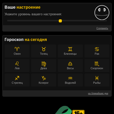
Ваше
настроение
Укажите уровень вашего настроения:
Сохранить
Гороскоп
на сегодня
♈
♉
♊
♋
Овен
Телец
Близнецы
Рак
♌
♍
♎
♏
Лев
Дева
Весы
Скорпион
♐
♑
♒
♓
Стрелец
Козерог
Водолей
Рыбы
на ближайшие дни