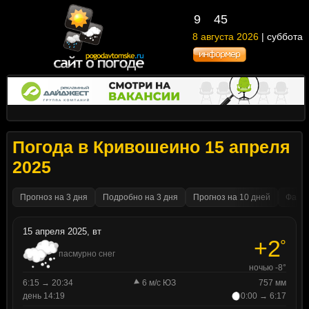
9
:
46
8 августа 2026
| суббота
Погода в Кривошеино 15 апреля
2025
Прогноз на 3 дня
Подробно на 3 дня
Прогноз на 10 дней
Факти
15 апреля 2025, вт
+2
°
пасмурно снег
ночью -8°
6:15 → 20:34
6 м/с ЮЗ
757 мм
день 14:19
0:00 → 6:17