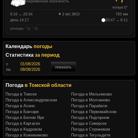
переменная облачность
ночью 0°
6:16 → 20:34
2 м/с ЗЮЗ
765 мм
день 14:17
20:47 → 6:11
рекорды: ° () · ° ()
Календарь
погоды
Статистика
за период
c
показать
по
Погода
в Томской области
Погода в Томске
Погода в Мельниково
Погода в Александровском
Погода в Молчаново
Погода в Асино
Погода в Парабели
Погода в Бакчаре
Погода в Первомайском
Погода в Белом Яре
Погода в Подгорном
Погода в Каргаске
Погода в Северске
Погода в Кедровом
Погода в Стрежевом
Погода в Кожевниково
Погода в Тегульдете