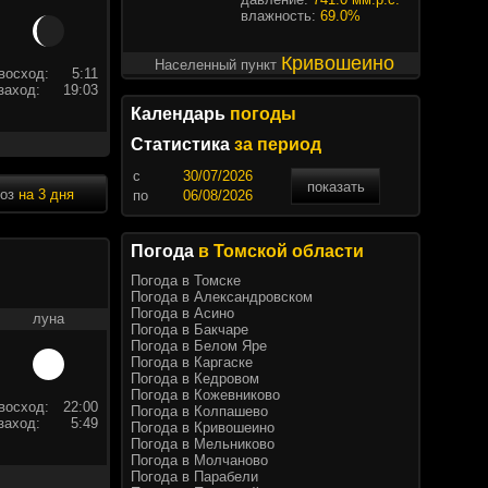
влажность:
69.0%
Кривошеино
Населенный пункт
восход:
5:11
заход:
19:03
Календарь
погоды
Статистика
за период
c
показать
ноз
на 3 дня
по
Погода
в Томской области
Погода в Томске
Погода в Александровском
Погода в Асино
луна
Погода в Бакчаре
Погода в Белом Яре
Погода в Каргаске
Погода в Кедровом
Погода в Кожевниково
восход:
22:00
Погода в Колпашево
заход:
5:49
Погода в Кривошеино
Погода в Мельниково
Погода в Молчаново
Погода в Парабели