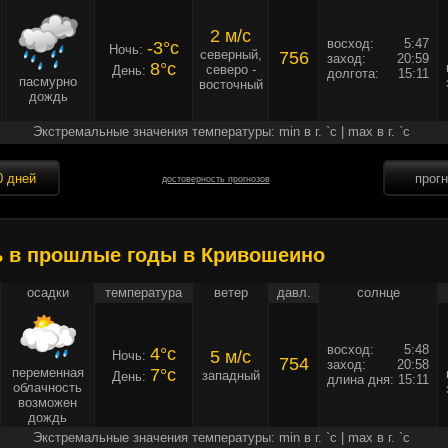
2 м/c
восход:
5:47
-3°c
Ночь:
северный,
756
заход:
20:59
8°c
северо -
День:
долгота:
15:11
пасмурно
восточный
дождь
Экстремальные значения температуры: min в г. `c | max в г. `c
0 дней
прог
достоверность прогнозов
ь в прошлые годы в Кривошеино
осадки
температура
ветер
давл.
солнце
восход:
5:48
4°c
5 м/c
Ночь:
754
заход:
20:58
переменная
7°c
западный
День:
длина дня:
15:11
облачность
возможен
дождь
Экстремальные значения температуры: min в г. `c | max в г. `c