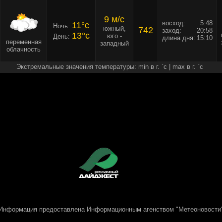
9 м/c
восход:
5:48
11°c
Ночь:
южный,
742
заход:
20:58
13°c
юго -
День:
длина дня:
15:10
переменная
западный
облачность
Экстремальные значения температуры: min в г. `c | max в г. `c
Информация предоставлена
Информационным агенством "Метеоновости