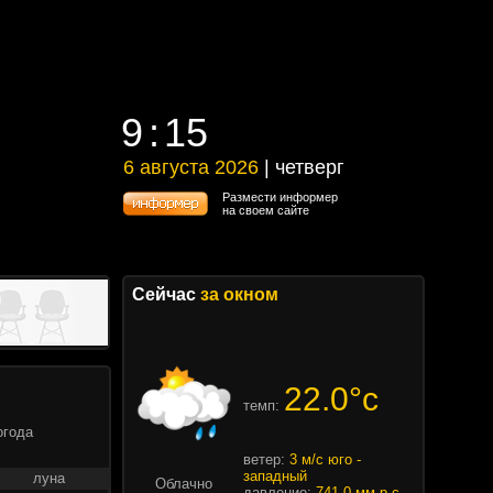
9
15
9
15
6 августа 2026
| четверг
6 августа 2026 | четверг
Размести информер
на своем сайте
Сейчас
за окном
22.0°c
темп:
огода
ветер:
3 м/с юго -
западный
луна
Облачно
давление:
741.0 мм.р.с.