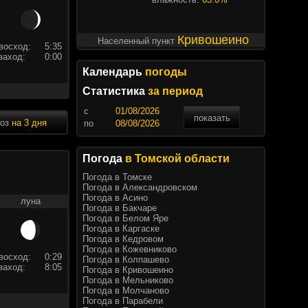
Кривошеино
Населенный пункт
восход:
5:35
заход:
0:00
Календарь
погоды
Статистика
за период
c
показать
ноз
на 3 дня
по
Погода
в Томской области
Погода в Томске
Погода в Александровском
Погода в Асино
луна
Погода в Бакчаре
Погода в Белом Яре
Погода в Каргаске
Погода в Кедровом
Погода в Кожевниково
восход:
0:29
Погода в Колпашево
заход:
8:05
Погода в Кривошеино
Погода в Мельниково
Погода в Молчаново
Погода в Парабели