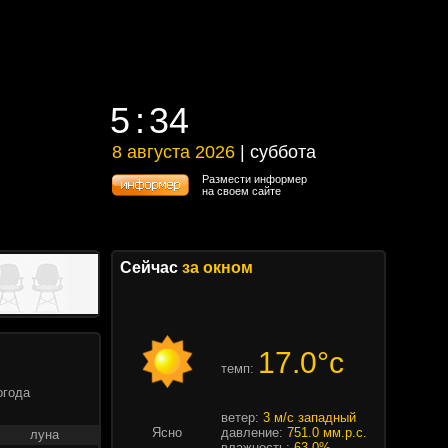
5
34
5
34
8 августа 2026
| суббота
8 августа 2026 | суббота
Размести информер
на своем сайте
Сейчас
за окном
17.0°c
темп:
огода
ветер:
3 м/с западный
Ясно
давление:
751.0 мм.р.с.
луна
влажность:
63.0%