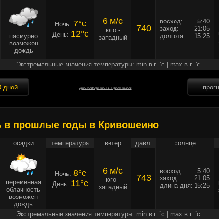
6 м/c
восход:
5:40
7°c
Ночь:
740
заход:
21:05
юго -
12°c
День:
пасмурно
долгота:
15:25
западный
возможен
дождь
Экстремальные значения температуры: min в г. `c | max в г. `c
0 дней
прог
достоверность прогнозов
ь в прошлые годы в Кривошеино
осадки
температура
ветер
давл.
солнце
6 м/c
восход:
5:40
8°c
Ночь:
743
заход:
21:05
юго -
переменная
11°c
День:
длина дня:
15:25
западный
облачность
возможен
дождь
Экстремальные значения температуры: min в г. `c | max в г. `c