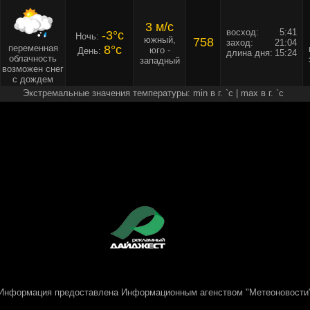
3 м/c
восход:
5:41
-3°c
Ночь:
южный,
758
заход:
21:04
переменная
8°c
юго -
День:
длина дня:
15:24
облачность
западный
возможен снег
с дождем
Экстремальные значения температуры: min в г. `c | max в г. `c
Информация предоставлена
Информационным агенством "Метеоновости