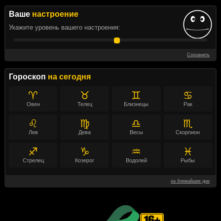
Ваше
настроение
Укажите уровень вашего настроения:
Сохранить
Гороскоп
на сегодня
♈
♉
♊
♋
Овен
Телец
Близнецы
Рак
♌
♍
♎
♏
Лев
Дева
Весы
Скорпион
♐
♑
♒
♓
Стрелец
Козерог
Водолей
Рыбы
на ближайшие дни