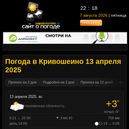
22
:
18
7 августа 2026
| пятница
Погода в Кривошеино 13 апреля
2025
Прогноз на 3 дня
Подробно на 3 дня
Прогноз на 10 дней
Факти
13 апреля 2025, вс
+3
°
переменная облачность
ночью -8°
6:21 → 20:30
3 м/с Ю
756 мм
день 14:09
21:19 → 6:08