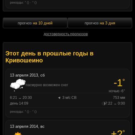
рекорды: ° () · ° ()
прогноз
на 10 дней
прогноз
на 3 дня
достоверность прогнозов
Этот день в прошлые годы в
Кривошеино
13 апреля 2013, сб
-1
°
пасмурно возможен снег
ночью -6°
6:21 → 20:30
3 м/с СВ
753 мм
день 14:09
7:22 → 0:00
рекорды: ° () · ° ()
13 апреля 2014, вс
+2
°