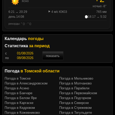
ясно
ночью -8°
6:21 → 20:29
4 м/с ЮЮЗ
765 мм
день 14:08
18:17 → 5:32
рекорды: ° () · ° ()
Календарь
погоды
Статистика
за период
c
показать
по
Погода
в Томской области
Погода в Томске
Погода в Мельниково
Погода в Александровском
Погода в Молчаново
Погода в Асино
Погода в Парабели
Погода в Бакчаре
Погода в Первомайском
Погода в Белом Яре
Погода в Подгорном
Погода в Каргаске
Погода в Северске
Погода в Кедровом
Погода в Стрежевом
Погода в Кожевниково
Погода в Тегульдете